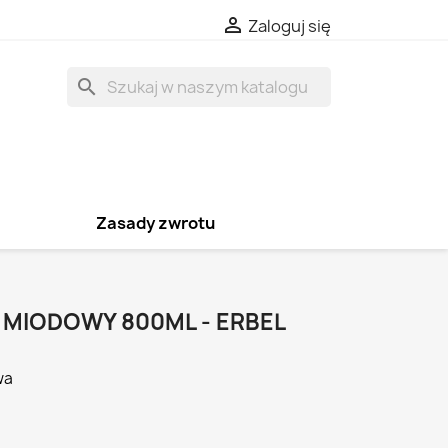

Zaloguj się
search
Zasady zwrotu
MIODOWY 800ML - ERBEL
wa