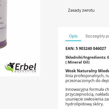
Zasady zwrotu
Opis
Szczegóły p
EAN: 5 903240 046027
Składniki/Ingredients: 
( Mineral Oil)
Wosk Naturalny Miod
linia profesjonalnych, 
przeznaczonych do depila
Innowacyjna formuła ch
przyczepnością, nakład
usunięcie owłosienia 
hydrolipidową skóry.