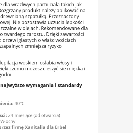
 dla wrażliwych partii ciała takich jak
. Rozgrzany produkt należy aplikować na
a drewnianą szpatułką. Przeznaczony
owej. Nie pozostawia uczucia lepkości
szczalne w olejach. Rekomendowane dla
o twardego zarostu. Dzięki zawartości
c drzew iglastych o właściwościach
wzapalnych zmniejsza ryzyko
depilacja woskiem osłabia włosy i
zięki czemu możesz cieszyć się miękką i
godni.
ą najwyższe wymagania i standardy
ienia:
40°C
ści:
24 miesiące (od otwarcia)
:
Włochy
ez firmę Xanitalia dla Erbel