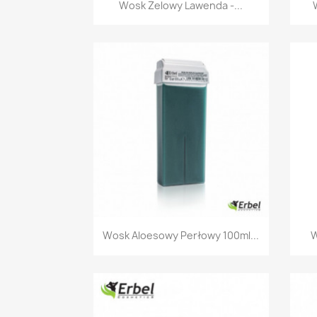
Szybki podgląd

Wosk Żelowy Lawenda -...
Szybki podgląd

Wosk Aloesowy Perłowy 100ml...
W