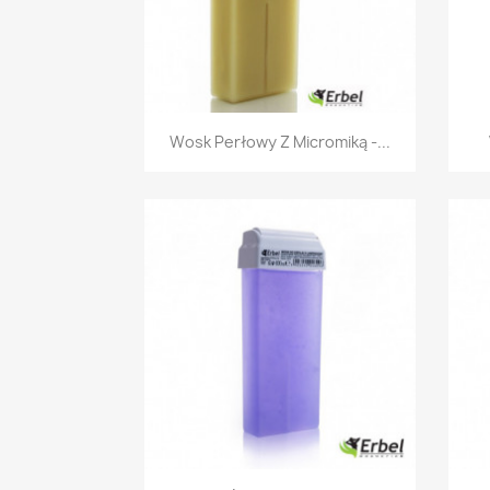
Szybki podgląd

Wosk Perłowy Z Micromiką -...