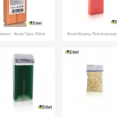
Szybki podgląd
Szybki podgląd


Velvet - Wosk Talco 100ml
Wosk Różany 75ml Americano