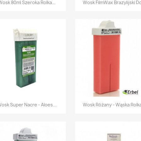
Szybki podgląd
Szybki podgląd


Wosk 80ml Szeroka Rolka...
Wosk FilmWax Brazylijski Do
Szybki podgląd
Szybki podgląd


osk Super Nacre - Aloes...
Wosk Różany - Wąska Rolka