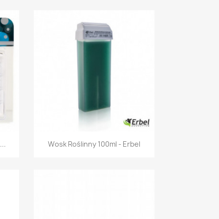
Szybki podgląd

..
Wosk Roślinny 100ml - Erbel