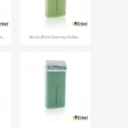
Szybki podgląd

...
Wosk 80ml Szeroka Rolka...