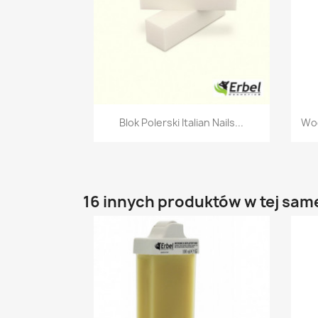
Szybki podgląd

Blok Polerski Italian Nails...
Wod
16 innych produktów w tej same