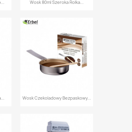
Szybki podgląd

...
Wosk 80ml Szeroka Rolka...
Szybki podgląd

...
Wosk Czekoladowy Bezpaskowy...