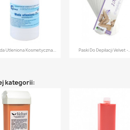
Szybki podgląd
Szybki podgląd


a Utleniona Kosmetyczna...
Paski Do Depilacji Velvet -.
j kategorii: