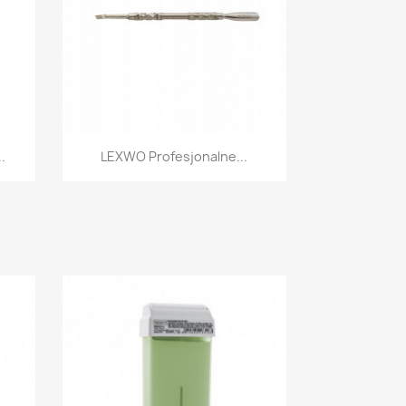
Szybki podgląd

..
LEXWO Profesjonalne...