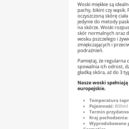
Woski miękkie są idealne
pachy, bikini czy wąsik
oczyszczoną skórę ciał
jedynie do metody pask
na skórze. Woski rozpu
skór normalnych oraz d
wosku pszczelego i żywi
zmiękczających i przeci
podrażnień.
Pamiętaj, że regularna 
spowalnia ich odrost, d
gładką skóra, aż do 3 ty
Nasze woski spełniaj
europejskie.
Temperatura topn
Pojemność:
800ml
Termin przydatno
Kraj pochodzenia
Wyprodukowane prz