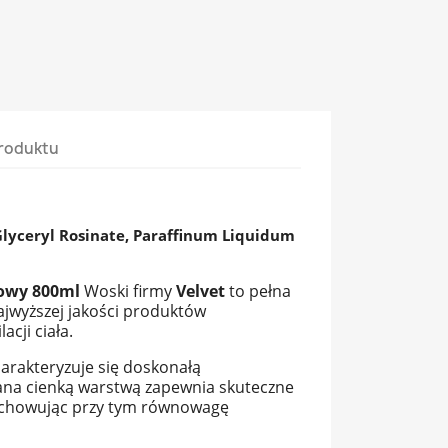
roduktu
Glyceryl Rosinate, Paraffinum Liquidum
owy 800ml
Woski firmy
Velvet
to pełna
najwyższej jakości produktów
cji ciała.
arakteryzuje się doskonałą
ana cienką warstwą zapewnia skuteczne
zachowując przy tym równowagę