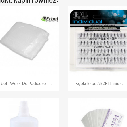
dukt, kupili również:
Szybki podgląd
Szybki podgląd


rbel - Worki Do Pedicure -...
Kępki Rzęs ARDELL 56szt. -.