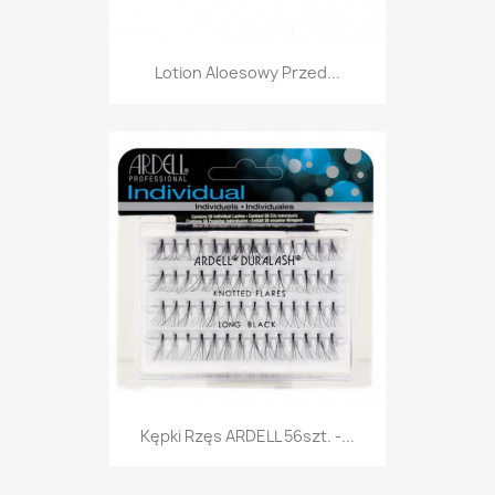
Lotion Aloesowy Przed...
Kępki Rzęs ARDELL 56szt. -...