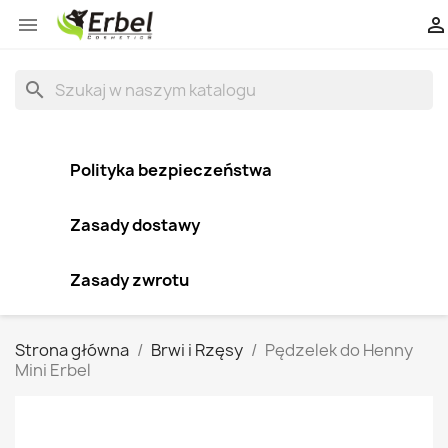


search
Polityka bezpieczeństwa
Zasady dostawy
Zasady zwrotu
Strona główna
Brwi i Rzęsy
Pędzelek do Henny
Mini Erbel