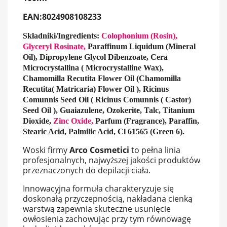
EAN:8024908108233
Składniki/Ingredients:
Colophonium (Rosin),
Glyceryl Rosinate,
Paraffinum Liquidum (Mineral
Oil), Dipropylene Glycol Dibenzoate, Cera
Microcrystallina ( Microcrystalline Wax),
Chamomilla Recutita Flower Oil (Chamomilla
Recutita( Matricaria) Flower Oil ), Ricinus
Comunnis Seed Oil ( Ricinus Comunnis ( Castor)
Seed Oil ), Guaiazulene, Ozokerite, Talc, Titanium
Dioxide,
Zinc Oxide,
Parfum (Fragrance), Paraffin,
Stearic Acid, Palmilic Acid, Cl 61565 (Green 6).
Woski firmy
Arco Cosmetici
to pełna linia
profesjonalnych, najwyższej jakości produktów
przeznaczonych do depilacji ciała.
Innowacyjna formuła charakteryzuje się
doskonałą przyczepnością, nakładana cienką
warstwą zapewnia skuteczne usunięcie
owłosienia zachowując przy tym równowagę