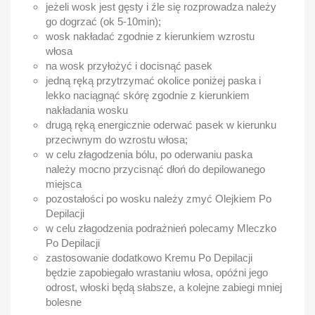
jeżeli wosk jest gęsty i źle się rozprowadza należy
go dogrzać (ok 5-10min);
wosk nakładać zgodnie z kierunkiem wzrostu
włosa
na wosk przyłożyć i docisnąć pasek
jedną ręką przytrzymać okolice poniżej paska i
lekko naciągnąć skórę zgodnie z kierunkiem
nakładania wosku
drugą ręką energicznie oderwać pasek w kierunku
przeciwnym do wzrostu włosa;
w celu złagodzenia bólu, po oderwaniu paska
należy mocno przycisnąć dłoń do depilowanego
miejsca
pozostałości po wosku należy zmyć Olejkiem Po
Depilacji
w celu złagodzenia podrażnień polecamy Mleczko
Po Depilacji
zastosowanie dodatkowo Kremu Po Depilacji
będzie zapobiegało wrastaniu włosa, opóźni jego
odrost, włoski będą słabsze, a kolejne zabiegi mniej
bolesne