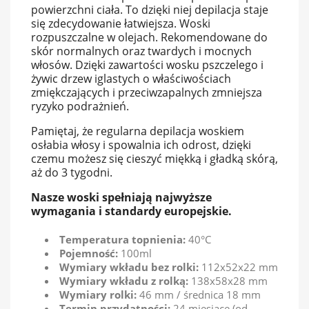
powierzchni ciała. To dzięki niej depilacja staje
się zdecydowanie łatwiejsza. Woski
rozpuszczalne w olejach. Rekomendowane do
skór normalnych oraz twardych i mocnych
włosów. Dzięki zawartości wosku pszczelego i
żywic drzew iglastych o właściwościach
zmiękczających i przeciwzapalnych zmniejsza
ryzyko podrażnień.
Pamiętaj, że regularna depilacja woskiem
osłabia włosy i spowalnia ich odrost, dzięki
czemu możesz się cieszyć miękką i gładką skórą,
aż do 3 tygodni.
Nasze woski spełniają najwyższe
wymagania i standardy europejskie.
Temperatura topnienia:
40°C
Pojemność:
100ml
Wymiary wkładu bez rolki:
112x52x22 mm
Wymiary wkładu z rolką:
138x58x28 mm
Wymiary rolki:
46 mm / średnica 18 mm
Termin przydatności:
24 miesiące (od