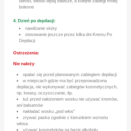
odrost, włoski będą słabsze, a kolejne zabiegi mniej
bolesne
4. Dzień po depilacji:
nawilżanie skóry
stosowanie jeszcze przez kilka dni Kremu Po
Depilacji
Ostrzeżenia:
Nie należy
:
opalać się przed planowanym zabiegiem depilacji
w miejscach gdzie ma być przeprowadzona
depilacja, nie wykonywać zabiegów kosmetycznych,
np. kwasy, oczyszczanie, itp.
tuż przed nałożeniem wosku nie używać kremów,
ani balsamów
nakładać wosku „pod włos”
zrywać paska zgodnie z kierunkiem wzrostu
włosa
używać kosmetyków na bazie alkoholu