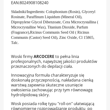
EAN:8024908108240
Składniki/Ingredients: Colophonium (Rosin), Glyceryl
Rosinate, Paraffinum Liquidum (Mineral Oil),
Dipropylene Glycol Dibenzoate, Cera Microcrystallina (
Microcrystalline Wax), Titanium Dioxide, Parfum
(Fragrance),Ricinus Communis Seed Oil ( Ricinus
Communis (Castor) Seed Oil), Zinc Oxide, Cl 15865,
Talc.
Woski firmy
ARCOCERE
to pełna linia
profesjonalnych, najwyższej jakości produktów
przeznaczonych do depilacji ciała.
Innowacyjna formuła charakteryzuje się
doskonałą przyczepnością, nakładana cienką
warstwą zapewnia skuteczne usunięcie
owłosienia zachowując przy tym równowagę
hydrolipidową skóry.
Wosk posiada rolkę typu "roll-on" ułatwiającą
równomierne rozprowadzanie produktu po