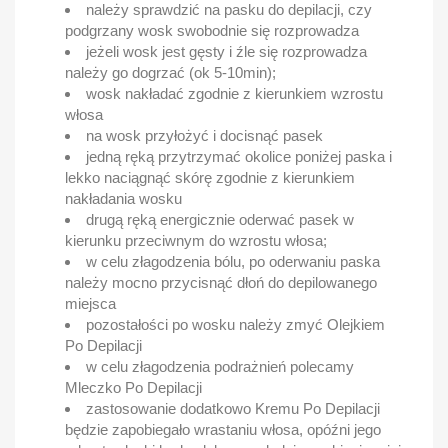
należy sprawdzić na pasku do depilacji, czy
podgrzany wosk swobodnie się rozprowadza
jeżeli wosk jest gęsty i źle się rozprowadza
należy go dogrzać (ok 5-10min);
wosk nakładać zgodnie z kierunkiem wzrostu
włosa
na wosk przyłożyć i docisnąć pasek
jedną ręką przytrzymać okolice poniżej paska i
lekko naciągnąć skórę zgodnie z kierunkiem
nakładania wosku
drugą ręką energicznie oderwać pasek w
kierunku przeciwnym do wzrostu włosa;
w celu złagodzenia bólu, po oderwaniu paska
należy mocno przycisnąć dłoń do depilowanego
miejsca
pozostałości po wosku należy zmyć Olejkiem
Po Depilacji
w celu złagodzenia podrażnień polecamy
Mleczko Po Depilacji
zastosowanie dodatkowo Kremu Po Depilacji
będzie zapobiegało wrastaniu włosa, opóźni jego